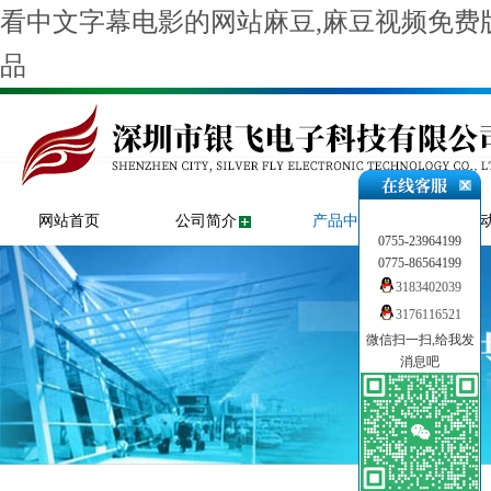
看中文字幕电影的网站麻豆,麻豆视频免费版
品
网站首页
公司简介
产品中心
新闻
0755-23964199
0775-86564199
3183402039
3176116521
微信扫一扫,给我发
消息吧