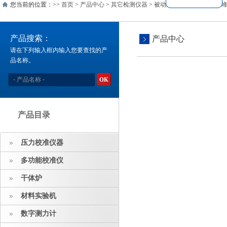
您当前的位置：>>
首页
>
产品中心
>
其它检测仪器
>
被动元件分析
>
同惠脉冲峰
产品搜索：
产品中心
请在下列输入框内输入您要查找的产
品名称。
产品目录
压力校准仪器
多功能校准仪
干体炉
材料实验机
数字测力计