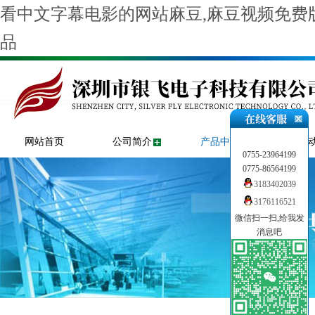
看中文字幕电影的网站麻豆,麻豆视频免费版
品
网站首页
公司简介
产品中心
新闻
0755-23964199
0775-86564199
3183402039
3176116521
微信扫一扫,给我发
消息吧