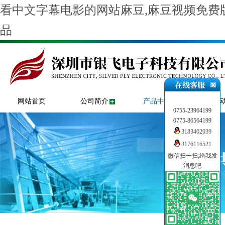
看中文字幕电影的网站麻豆,麻豆视频免费版
品
网站首页
公司简介
产品中心
新闻
0755-23964199
0775-86564199
3183402039
3176116521
微信扫一扫,给我发
消息吧