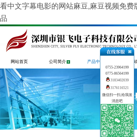
看中文字幕电影的网站麻豆,麻豆视频免费版
品
网站首页
公司简介
产品中心
新闻
0755-23964199
0775-86564199
3183402039
3176116521
微信扫一扫,给我发
消息吧