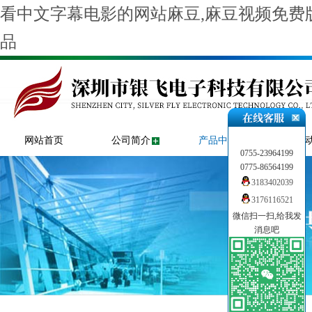
看中文字幕电影的网站麻豆,麻豆视频免费版
品
网站首页
公司简介
产品中心
新闻
0755-23964199
0775-86564199
3183402039
3176116521
微信扫一扫,给我发
消息吧