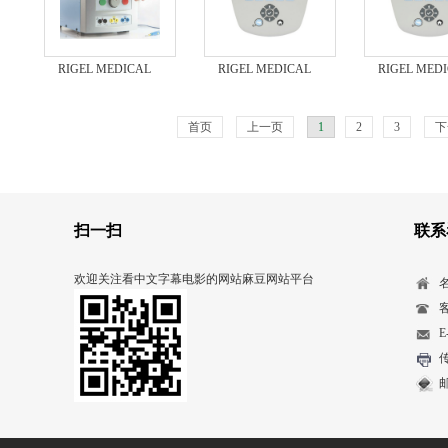
RIGEL MEDICAL
RIGEL MEDICAL
RIGEL MED
UNIPULSE400 除颤起
PATSIM200 患者模拟
PATSIM400 
搏器
仪
仪
首页
上一页
1
2
3
下
扫一扫
联系
欢迎关注看中文字幕电影的网站麻豆网站平台
客
E
传
邮