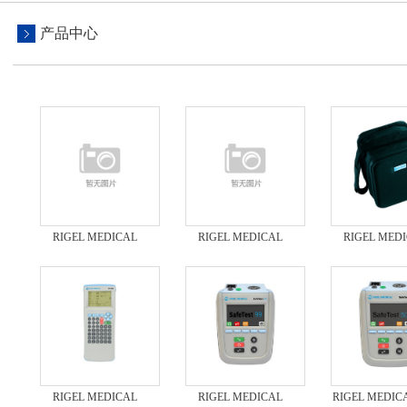
产品中心
RIGEL MEDICAL
RIGEL MEDICAL
RIGEL MED
410A950 替换携行箱
407A950 方形携行箱
Med-eKit Lit
RIGEL MEDICAL
RIGEL MEDICAL
RIGEL MEDICA