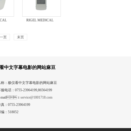
ICAL
RIGEL MEDICAL
患者模拟
UNI-SIM 患者模拟仪
一页
末页
看中文字幕电影的网站麻豆
名称：极仪看中文字幕电影的网站麻豆
服电话：0755-23964199,86564199
-mail：
service@1001718.com
真：0755-23964199
编：518052