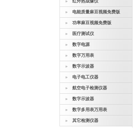
红外热成像仪
电能质量麻豆视频免费版
功率麻豆视频免费版
医疗测试仪
数字电源
数字万用表
数字示波器
电子电工仪器
航空电子检测仪器
数字示波器
数字多用表万用表
其它检测仪器