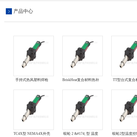
产品中心
手持式热风塑料焊枪
BriskHeat复合材料热补
TT型台式复合
TRIAC S
仪
化控制器T
TC4X型 NEMA4X外壳
蜈蚣 2 &#174; 型 温度
蜈蚣2型温度控