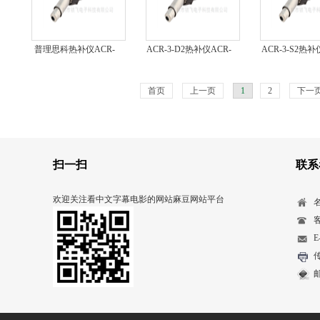
普理思科热补仪ACR-
ACR-3-D2热补仪ACR-
ACR-3-S2热补
3-D240KIT
3-D2
3-S2
首页
上一页
1
2
下一
扫一扫
联系
欢迎关注看中文字幕电影的网站麻豆网站平台
客
E
传
邮