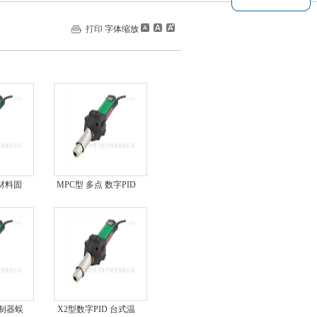
打印
字体缩放
材料固
MPC型 多点 数字PID
T型
温度控制器MPC型 多
点
制器蜈
X2型数字PID 台式温