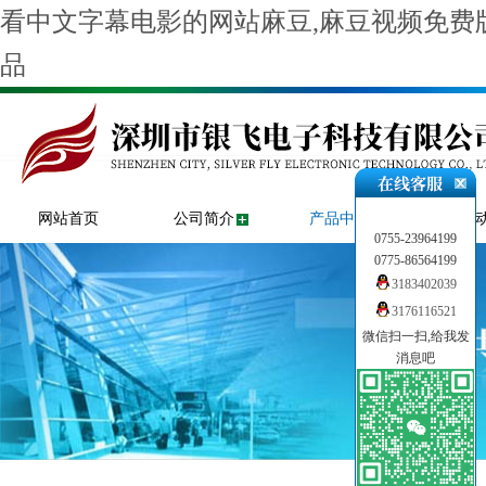
看中文字幕电影的网站麻豆,麻豆视频免费版
品
网站首页
公司简介
产品中心
新闻
0755-23964199
0775-86564199
3183402039
3176116521
微信扫一扫,给我发
消息吧