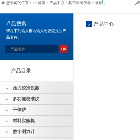
您当前的位置：>>
首页
>
产品中心
>
其它检测仪器
>
被动元件分析
>
同惠脉冲峰
产品搜索：
产品中心
请在下列输入框内输入您要查找的产
品名称。
产品目录
压力校准仪器
多功能校准仪
干体炉
材料实验机
数字测力计