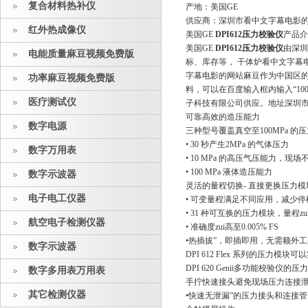
复合材料热补仪
产地：美国GE
供应商：深圳市看中文字幕电
红外热成像仪
美国GE
DPI612压力校验仪
产品介
美国GE
DPI612压力校验仪
由深圳
电能质量麻豆视频免费版
标、库存等， 干体炉
字幕电影的网站麻豆作为中国区的产品销
功率麻豆视频免费版
料，可以在百度输入框内输入
医疗测试仪
子科技有限公司供应。地址深圳市福
可靠高效的造压能力
数字电源
三种型号覆盖真空至100MPa 的
• 30 秒产生2MPa 的气体压力
数字万用表
• 10 MPa 的高压气压能力，
• 100 MPa 液体造压能力
数字示波器
灵活的量程切换- 直接更换压力模
电子电工仪器
• 可变量程满足不同应用，减少
• 31 种可互换的压力模块，量程z
航空电子检测仪器
• 准确度zui高至0.005% FS
•热插拔”，即插即用，无需额
数字示波器
DPI 612 Flex 系列的压力
DPI 620 Genii多功能校验仪的压力模
数字多用表万用表
手拧快速接头避免现场压力连接
其它检测仪器
•快速无泄漏”的压力接头和连接管