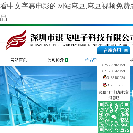
看中文字幕电影的网站麻豆,麻豆视频免费版
品
网站首页
公司简介
产品中心
新闻
0755-23964199
0775-86564199
3183402039
3176116521
微信扫一扫,给我发
消息吧