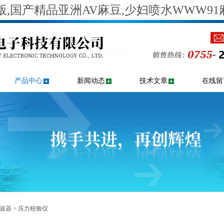
,国产精品亚洲AV麻豆,少妇喷水WWW91
产品中心
新闻动态
技术文章
在线留
波器
>
压力校验仪