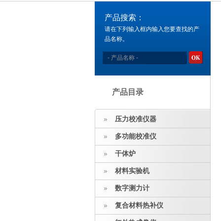
产品搜索：
请在下列输入框内输入您要查找的产
品名称。
产品目录
压力校准仪器
多功能校准仪
干体炉
材料实验机
数字测力计
复合材料热补仪