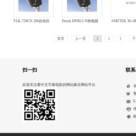
FLK-729CN 2M自动压
Druck DPI812-N热电阻
AMETEK 30-1
力校准器
校验仪
校验仪
首页
上一页
1
2
3
下
扫一扫
联系
欢迎关注看中文字幕电影的网站麻豆网站平台
客
E
传
邮