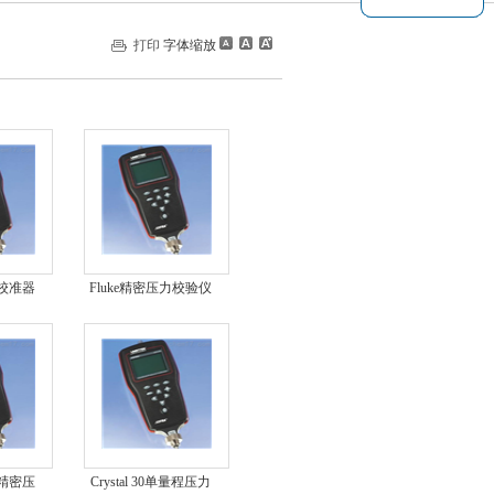
打印
字体缩放
力校准器
Fluke精密压力校验仪
G
721EX-1601
30精密压
Crystal 30单量程压力