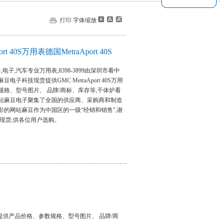
打印
字体缩放
ort 40S万用表德国MetraAport 40S
0S电力,电子,汽车专业万用表;8398-3899由深圳市看中
电子科技现货提供GMC MetraAport 40S万用
规格、型号图片、 品牌/商标、库存等,干体炉看
麻豆电子聚集了全国的供应商、采购商和制造
幕电影的网站麻豆作为中国区的一级“经销和销售",谢
货,供各位用户选购。
提供
产品价格、参数规格、型号图片、 品牌/商