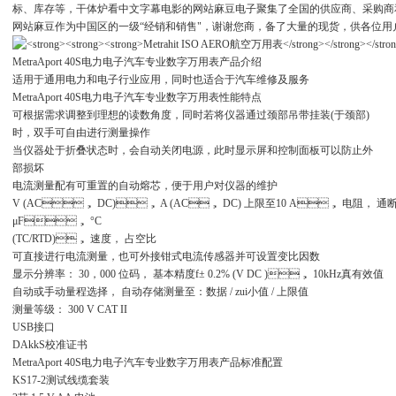
标、库存等，干体炉看中文字幕电影的网站麻豆电子聚集了全国的供应商、采
网站麻豆作为中国区的一级“经销和销售"，谢谢您商，备了大量的现货，供各
MetraAport 40S电力电子汽车专业数字万用表产品介绍
适用于通用电力和电子行业应用，同时也适合于汽车维修及服务
MetraAport 40S电力电子汽车专业数字万用表性能特点
可根据需求调整到理想的读数角度，同时若将仪器通过颈部吊带挂装(于颈部)
时，双手可自由进行测量操作
当仪器处于折叠状态时，会自动关闭电源，此时显示屏和控制面板可以防止外
部损坏
电流测量配有可重置的自动熔芯，便于用户对仪器的维护
V (AC， DC)， A (AC， DC) 上限至10 A， 电阻， 通断性
μF， °C
(TC/RTD)， 速度， 占空比
可直接进行电流测量，也可外接钳式电流传感器并可设置变比因数
显示分辨率： 30，000 位码， 基本精度f± 0.2% (V DC )， 10kHz真有效值
自动或手动量程选择， 自动存储测量至：数据 / zui小值 / 上限值
测量等级： 300 V CAT II
USB接口
DAkkS校准证书
MetraAport 40S电力电子汽车专业数字万用表产品标准配置
KS17-2测试线缆套装