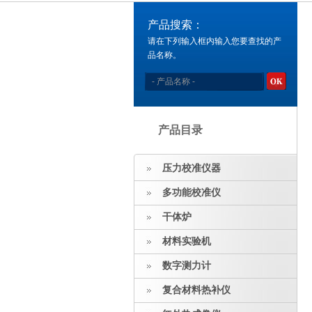
产品搜索：
请在下列输入框内输入您要查找的产
品名称。
产品目录
压力校准仪器
多功能校准仪
干体炉
材料实验机
数字测力计
复合材料热补仪