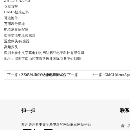
2节 1.5 V AA 电池
仪器背带
DAkkS校准证书
可选附件
万用表分流器
电流测量适配器
柔性交流电流传感器
温度探头/传感器
高频探头
深圳市看中文字幕电影的网站麻豆电子科技有限公司
地址：深圳市南山区前海路振业国际商务中心1206
下一篇：
ZX6589-500V绝缘电阻测试仪
下一篇
上一篇 :
GMCI MetraAp
:
MetraAport 40S万用表MetraAport 40S
扫一扫
联系
欢迎关注看中文字幕电影的网站麻豆网站平台