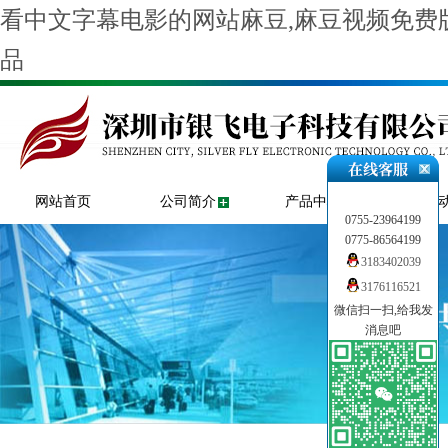
看中文字幕电影的网站麻豆,麻豆视频免费版
品
网站首页
公司简介
产品中心
新闻
0755-23964199
0775-86564199
3183402039
3176116521
微信扫一扫,给我发
消息吧