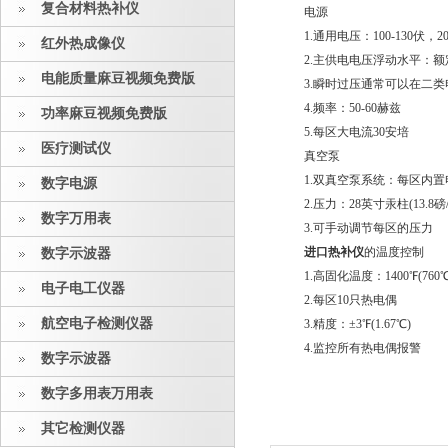
复合材料热补仪
电源
1.通用电压：100-130伏，2
红外热成像仪
2.主供电电压浮动水平：额
电能质量麻豆视频免费版
3.瞬时过压通常可以在二类电源中找
4.频率：50-60赫兹
功率麻豆视频免费版
5.每区大电流30安培
医疗测试仪
真空泵
1.双真空泵系统：每区
数字电源
2.压力：28英寸汞柱(13.8磅/英
数字万用表
3.可手动调节每区的压力
进口热补仪
的温度控制
数字示波器
1.高固化温度：1400℉(760℃
电子电工仪器
2.每区10只热电偶
航空电子检测仪器
3.精度：±3℉(1.67℃)
4.监控所有热电偶报警
数字示波器
数字多用表万用表
其它检测仪器