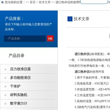
您当前的位置：>>
首页
>
技术文章
>> 进口热补仪的使用环境及温度控制参数介
产品搜索：
技术文章
请在下列输入框内输入您要查找的产
品名称。
进口热补仪
((标准配套)
产品目录
一根、1.5米加热毯电源输出电
印纸和打印色带每区各一卷、U盘一
压力校准仪器
进口热补仪
的使用环境
多功能校准仪
1.用于干燥的环境，不要
2.高海拔高度：6562英尺(2
干体炉
3.存放温度范围：-4至140℉(
材料实验机
4.工作温度范围：41至104℉
5.高相对湿度：80%(88ºF/31º
数字测力计
6.2级电气污染程度(通常只有非