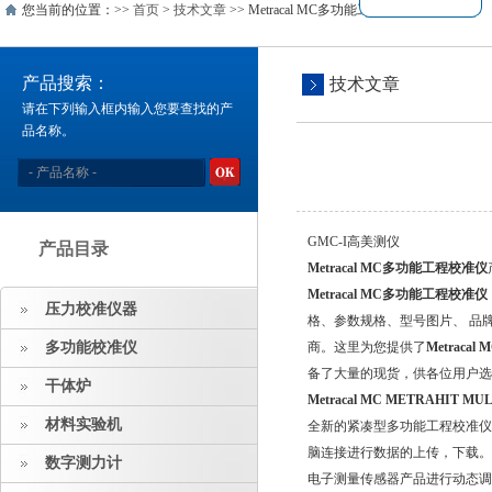
您当前的位置：>>
首页
>
技术文章
>> Metracal MC多功能工程校准仪产品介绍
产品搜索：
技术文章
请在下列输入框内输入您要查找的产
品名称。
GMC-I高美测仪
产品目录
Metracal MC多功能工程校准仪
Metracal MC多功能工程校准仪
压力校准仪器
格、参数规格、型号图片
多功能校准仪
商。这里为您提供了
Metrac
备了大量的现货，供各位用户选购
干体炉
Metracal MC
METRAHIT MUL
材料实验机
全新的紧凑型多功能工程校准仪METR
脑连接进行数据的上传，下载
数字测力计
电子测量传感器产品进行动态调