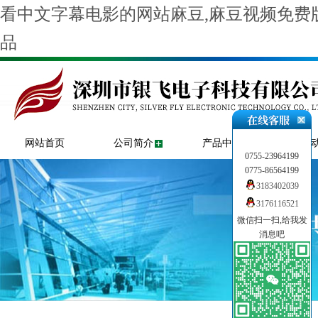
看中文字幕电影的网站麻豆,麻豆视频免费版
品
网站首页
公司简介
产品中心
新闻
0755-23964199
0775-86564199
3183402039
3176116521
微信扫一扫,给我发
消息吧