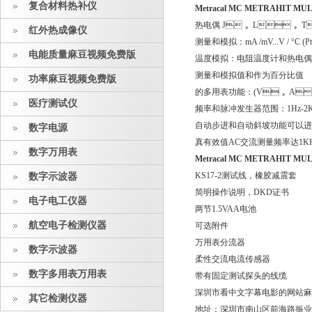
复合材料热补仪
Metracal MC
METRAHIT MUL
热电偶 J， L， T
红外热成像仪
测量和模拟：mA /mV...V / °C (
电能质量麻豆视频免费版
温度模拟：电阻温度计和热电偶双
测量和模拟值和作为百分比值
功率麻豆视频免费版
的多用表功能：(V， A，
医疗测试仪
频率和脉冲发生器范围：1Hz-2
自动步进和自动斜坡功能可以进
数字电源
真有效值AC交流测量频率达1K
数字万用表
Metracal MC
METRAHIT MUL
KS17-2测试线，橡胶减震套
数字示波器
简明操作说明，DKD证书
电子电工仪器
两节1.5VAA电池
航空电子检测仪器
可选附件
万用表分流器
数字示波器
柔性交流电流传感器
数字多用表万用表
带有固定测试探头的线缆
深圳市看中文字幕电影的网站麻
其它检测仪器
地址：深圳市南山区前海路振