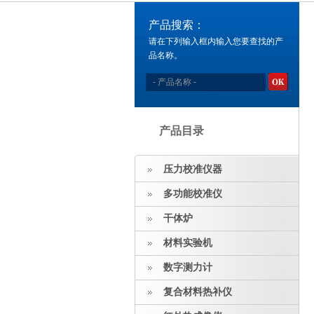
产品搜索：
请在下列输入框内输入您要查找的产
品名称。
产品目录
压力校准仪器
多功能校准仪
干体炉
材料实验机
数字测力计
复合材料热补仪