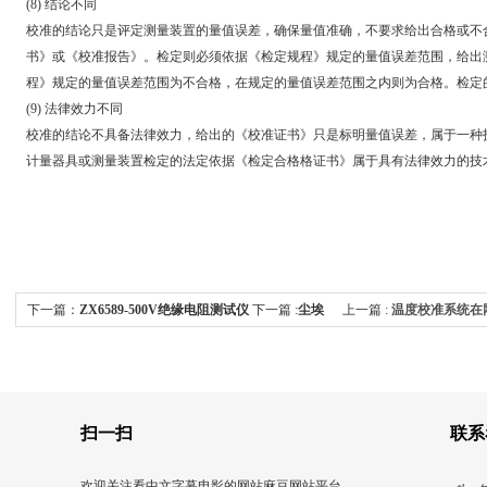
(8) 结论不同
校准的结论只是评定测量装置的量值误差，确保量值准确，不要求给出合格或不
书》或《校准报告》。检定则必须依据《检定规程》规定的量值误差范围，给
程》规定的量值误差范围为不合格，在规定的量值误差范围之内则为合格。检定
(9) 法律效力不同
校准的结论不具备法律效力，给出的《校准证书》只是标明量值误差，属于一种技术文
计量器具或测量装置检定的法定依据《检定合格格证书》属于具有法律效力的技术文件
下一篇：
ZX6589-500V绝缘电阻测试仪
下一篇 :
尘埃
上一篇 :
温度校准系统在
粒子计数器简单操作方法
扫一扫
联系
欢迎关注看中文字幕电影的网站麻豆网站平台