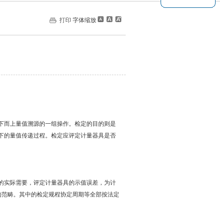
打印
字体缩放
属于自下而上量值溯源的一组操作。检定的目的则是
的量值传递过程。检定应评定计量器具是否
实际需要，评定计量器具的示值误差，为计
的范畴。其中的检定规程协定周期等全部按法定