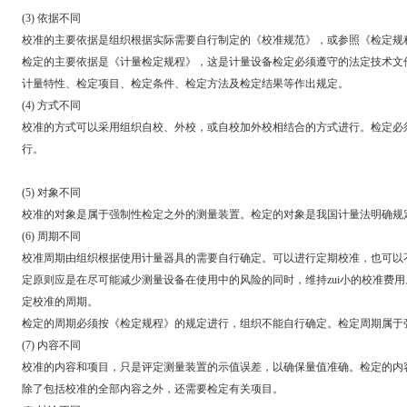
(3) 依据不同
校准的主要依据是组织根据实际需要自行制定的《校准规范》，或参照《检定规程
检定的主要依据是《计量检定规程》，这是计量设备检定必须遵守的法定技术文件。其
计量特性、检定项目、检定条件、检定方法及检定结果等作出规定。
(4) 方式不同
校准的方式可以采用组织自校、外校，或自校加外校相结合的方式进行。
行。
(5) 对象不同
校准的对象是属于强制性检定之外的测量装置。检定的对象是我国计量法明确规定
(6) 周期不同
校准周期由组织根据使用计量器具的需要自行确定。可以进行定期校准，也可以不
定原则应是在尽可能减少测量设备在使用中的风险的同时，维持zui小的校准费
定校准的周期。
检定的周期必须按《检定规程》的规定进行，组织不能自行确定。检定周期属于强制
(7) 内容不同
校准的内容和项目，只是评定测量装置的示值误差，以确保量值准确。检定的内容
除了包括校准的全部内容之外，还需要检定有关项目。