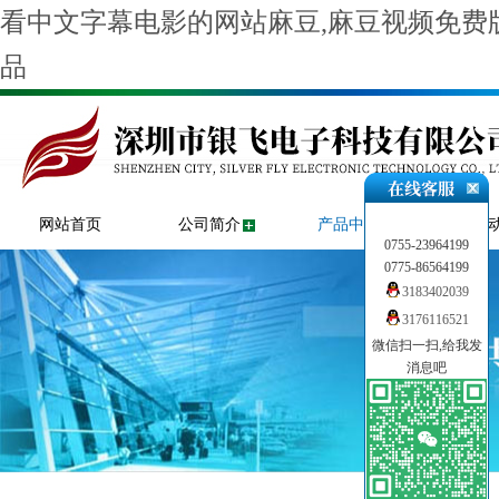
看中文字幕电影的网站麻豆,麻豆视频免费版
品
网站首页
公司简介
产品中心
新闻
0755-23964199
0775-86564199
3183402039
3176116521
微信扫一扫,给我发
消息吧