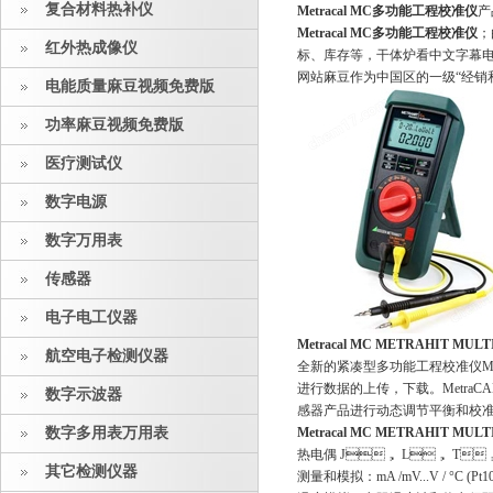
复合材料热补仪
Metracal MC多功能工程校准仪
产
Metracal MC多功能工程校准仪

红外热成像仪
标、库存等，干体炉看中文
网站麻豆作为中国区的一级“经销和销售"
电能质量麻豆视频免费版
功率麻豆视频免费版
医疗测试仪
数字电源
数字万用表
传感器
电子电工仪器
Metracal MC
METRAHIT MULT
航空电子检测仪器
全新的紧凑型多功能工程校准仪METRA
进行数据的上传，下载。Me
数字示波器
感器产品进行动态调节平衡和校准
数字多用表万用表
Metracal MC
METRAHIT MULT
热电偶 J， L， T， 
其它检测仪器
测量和模拟：mA /mV...V / °C (Pt1