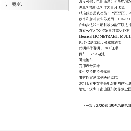
温度模拟：电阻温度计和热电偶双
照度计
测量和模拟值和作为百分比值
精准的多用表功能：(V， A
频率和脉冲发生器范围：1Hz-2KH
自动步进和自动斜坡功能可以进
真有效值AC交流测量频率达1KH
Metracal MC
METRAHIT MULT
KS17-2测试线，橡胶减震套
简明操作说明，DKD证书
两节1.5VAA电池
可选附件
万用表分流器
柔性交流电流传感器
带有固定测试探头的线缆
深圳市看中文字幕电影的网站麻
地址：深圳市南山区前海路振业国
下一篇：
ZX6589-500V绝缘
:
METRAHIT MULTICAL
MULTICAL校验器