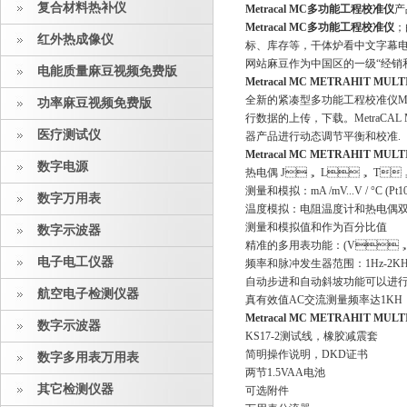
复合材料热补仪
Metracal MC多功能工程校准仪
产
Metracal MC多功能工程校准仪

红外热成像仪
标、库存等，干体炉看中文字
网站麻豆作为中国区的一级“经销和销售
电能质量麻豆视频免费版
Metracal MC
METRAHIT MULT
全新的紧凑型多功能工程校准仪METRAH
功率麻豆视频免费版
行数据的上传，下载。Met
医疗测试仪
器产品进行动态调节平衡和校准.
Metracal MC
METRAHIT MULT
数字电源
热电偶 J， L， T， 
测量和模拟：mA /mV...V / °C (Pt1
数字万用表
温度模拟：电阻温度计和热电偶
测量和模拟值和作为百分比值
数字示波器
精准的多用表功能：(V， 
电子电工仪器
频率和脉冲发生器范围：1Hz-2KH
自动步进和自动斜坡功能可以进
航空电子检测仪器
真有效值AC交流测量频率达1KH
Metracal MC
METRAHIT MULT
数字示波器
KS17-2测试线，橡胶减震套
简明操作说明，DKD证书
数字多用表万用表
两节1.5VAA电池
其它检测仪器
可选附件