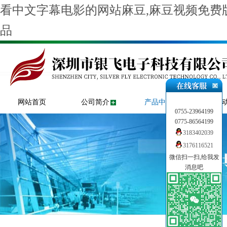
看中文字幕电影的网站麻豆,麻豆视频免费版
品
网站首页
公司简介
产品中心
新闻
0755-23964199
0775-86564199
3183402039
3176116521
微信扫一扫,给我发
消息吧