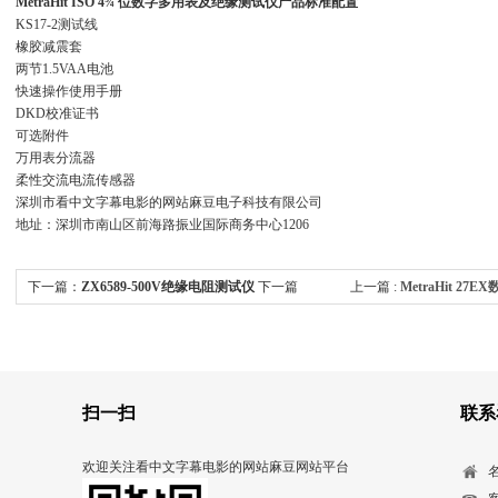
MetraHit ISO 4¾ 位数字多用表及绝缘测试仪
产品标准配置
KS17-2测试线
橡胶减震套
两节1.5VAA电池
快速操作使用手册
DKD校准证书
可选附件
万用表分流器
柔性交流电流传感器
深圳市看中文字幕电影的网站麻豆电子科技有限公司
地址：深圳市南山区前海路振业国际商务中心1206
下一篇：
ZX6589-500V绝缘电阻测试仪
下一篇
上一篇 :
MetraHit 27E
:
MetraHit 27EX数字万用表gmci MetraHit 27EX
扫一扫
联系
欢迎关注看中文字幕电影的网站麻豆网站平台