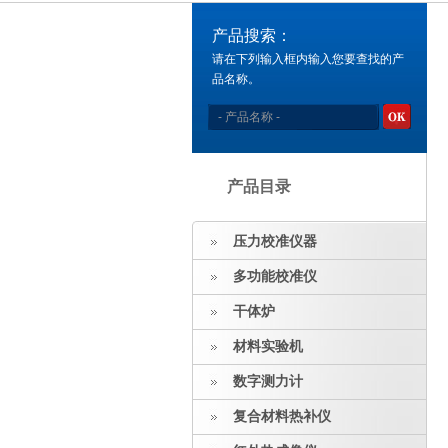
产品搜索：
请在下列输入框内输入您要查找的产
品名称。
产品目录
压力校准仪器
多功能校准仪
干体炉
材料实验机
数字测力计
复合材料热补仪