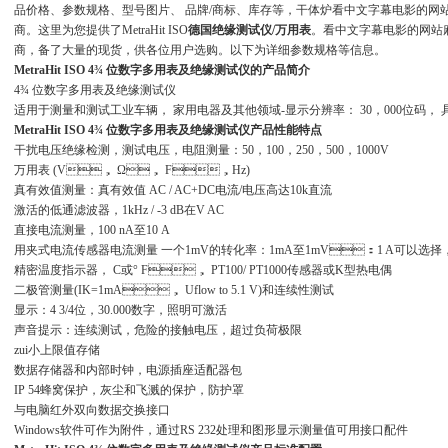
品价格、参数规格、型号图片、 品牌/商标、库存等，干体炉看中文字幕电
商。这里为您提供了MetraHit ISO
德国绝缘测试仪/万用表
。看中文字幕电影的网站
商，备了大量的现货，供各位用户选购。以下为详细参数规格等信息。
MetraHit ISO 4¾ 位数字多用表及绝缘测试仪
的产品简介
4¾ 位数字多用表及绝缘测试仪
适用于测量和测试工业车辆， 家用电器及其他领域-显示分辨率： 30，000位码
MetraHit ISO 4¾ 位数字多用表及绝缘测试仪
产品性能特点
干扰电压绝缘检测，测试电压，电阻测量：50，100，250，500，1000V
万用表 (V， Ω， F，Hz)
真有效值测量：真有效值 AC / AC+DC电流/电压高达10k直流
激活的低通滤波器，1kHz / -3 dB在V AC
直接电流测量，100 nA至10 A
用夹式电流传感器电流测量 一个1mV的转化率：1mA至1mV：1 A可以选择，并
精密温度指示器， C或° F， PT100/ PT1000传感器或K型热电偶
二极管测量(IK=1mA， Uflow to 5.1 V)和连续性测试
显示：4 3/4位，30.000数字，照明可激活
声音提示：连续测试，危险的接触电压，超过负荷极限
zui小上限值存储
数据存储器和内部时钟，电源插座适配器包
IP 54蜂窝保护，灰尘和飞溅的保护，防护罩
与电脑红外双向数据交换接口
Windows软件可作为附件，通过RS 232处理和图形显示测量值可用接口配件