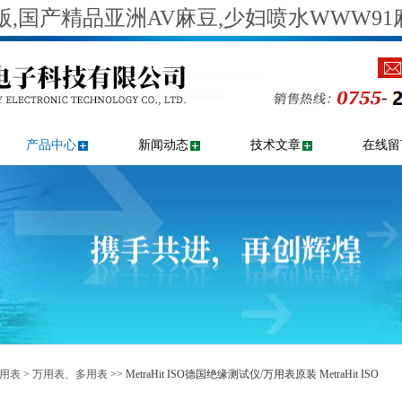
,国产精品亚洲AV麻豆,少妇喷水WWW91
产品中心
新闻动态
技术文章
在线留
用表
>
万用表、多用表
>> MetraHit ISO德国绝缘测试仪/万用表原装 MetraHit ISO