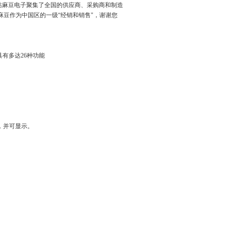
影的网站麻豆电子聚集了全国的供应商、采购商和制造
麻豆作为中国区的一级“经销和销售"，谢谢您
， 具有多达26种功能
可显示。