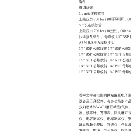
选件
微调旋钮
1.5 m
长连接软管
上限压力 700 bar (10，000 
5 m
长连接软管
上限压力 700 bar (10，000 psi
快速接头组件，
母螺纹
1/4” BSP
APM H/S
压力模块接头
1/4” BSP
公螺纹转
1/4” BSP
公螺
1/4” BSP
公螺纹转
1/4” NPT
母螺
1/8” NPT
公螺纹转
1/4” NPT
公螺
1/4” NPT
公螺纹转
1/4” BSP
母螺
1/8” NPT
公螺纹转
1/4” BSP
母螺
看中文字幕电影的网站麻豆电子主要销售通
设备及工具配件。有多功能多产品校
少妇喷水WWW91麻豆精品(气体、
器、频率计、万用表、阻抗麻豆
仪、电容测试仪、电感测试仪
麻豆视频免费版、频谱仪、任意波形发
发生器、电源、电子负载、综合测