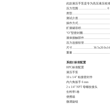
此款液压手泵是专为高压液压校准而
压力范围 ...................................... 0
类型....................................................
测试介质..............................................
操作方式..............................................
贮液罐容积........................................
“O”
型密封圈
.................................
液体接触部件.....................................
压力连接软管..................................
尺寸............................ 36.5x20.0
重量 ...............................................
系统E
标准配置
HPC
标准配置
液压手泵
10 x 1/4”
粘接密封件
内六角扳手 6 mm
2 x 1/4” NPT
母螺纹接头
生料带1
卷
便携箱
微调旋钮