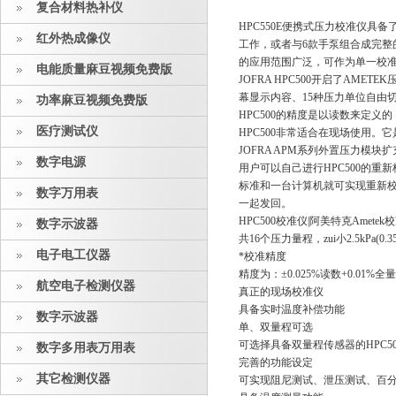
复合材料热补仪
HPC550E
便携式压力校准仪具备了活
红外热成像仪
工作，或者与
6
款手泵组合成完整的压
的应用范围广泛，可作为单一校
电能质量麻豆视频免费版
JOFRA HPC500
开启了
AMETEK
压
幕显示内容、
15
种压力单位自由切换
功率麻豆视频免费版
HPC500
的精度是以读数来定义的
医疗测试仪
HPC500
非常适合在现场使用。
JOFRA APM
系列外置压力模块扩
数字电源
用户可以自己进行
HPC500
的重新校
标准和一台计算机就可实现重新校准
数字万用表
一起发回。
HPC500
校准仪
|
阿美特克
Ametek
校
数字示波器
共
16
个压力量程
，
zui小
2.5kPa(0.35
电子电工仪器
*校准精度
精度为：
±0.025%
读数
+0.01%
全量
航空电子检测仪器
真正的现场校准仪
具备实时温度补偿功能
数字示波器
单、双量程可选
可选择具备双量程传感器的
HPC5
数字多用表万用表
完善的功能设定
其它检测仪器
可实现阻尼测试、泄压测试、