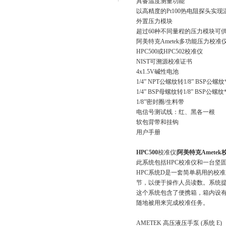
具备温度测量功能
以高精度的
Pt100
热电阻探头实现
外置压力模块
超过
60
种不同量程的压力模块可供选择
阿美特克
Ametek
多功能压力校准
HPC500
或
HPC502
校准仪
NIST
可溯源校准证书
4x1.5V
碱性电池
1/4” NPT
公螺纹转
1/8” BSP
公螺纹
1/4” BSP
母螺纹转
1/8” BSP
公螺纹
1/8”
密封圈
/
生料带
电信号测试线
：
红、黑各一根
软包背带和挂钩
用户手册
HPC500
校准仪|
阿美特克Ametek
此系统包括HPC
校准仪和一台坚固的
HPC
系统
D
是一套简单易用的校准系统
节，以便于操作人员读数
这个系统包含了便携箱，箱内设有
随地被用来完成校准任务。
AMETEK
高压液压手泵
(
系统
E)