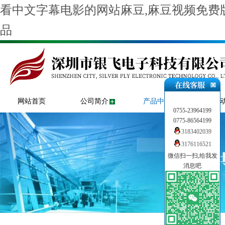
看中文字幕电影的网站麻豆,麻豆视频免费版
品
网站首页
公司简介
产品中心
新闻
0755-23964199
0775-86564199
3183402039
3176116521
微信扫一扫,给我发
消息吧